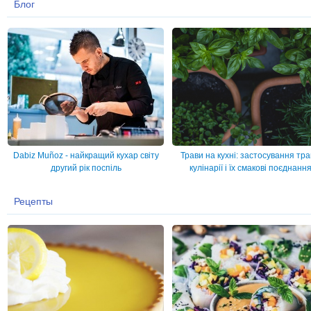
Блог
Dabiz Muñoz - найкращий кухар світу
Трави на кухні: застосування тра
другий рік поспіль
кулінарії і їх смакові поєднанн
Рецепты