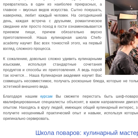
превратилась в один из наиболее прекрасных, а
главное – вкусных видов искусства. Сытно покушать,
наверняка, любит каждый человек. На сегодняшний
день, каждая встреча с друзьями, романтическое
свидание или просто поход в гости ознаменовывается
приемом пищи, причем обязательно вкусно
приготовленной. Наша кулинарная школа Chefs-
academy научит Вас всех тонкостей этого, на первый
взгляд, сложного процесса.
К сожалению, довольно сложно удивить кулинарными
изысками, используя стандартные сочетания
продуктов и способы их приготовления. А ведь порой
так хочется… Наша Кулинарная академия научит Вас
совмещать несовместимое, получать роскошные блюда, которые не тольк
эстетикой внешнего вида.
Благодаря нашим
курсам
Вы сможете перестать быть шеф-поваром
квалифицированные специалисты объяснят, в каком направлении двига
опытом. Находясь в кругу людей, имеющих общий кулинарный интерес,
получите неоценимый практический опыт и навыки, используя которы
оригинально сервировать.
Школа поваров: кулинарный мастер