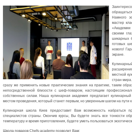
Заинтере
обращаться
Намного э
мастер кла
«Академии
своими гла
шикарных б
готовых ш
нового! Га
экране.
Кулинарны
расширения
местной кух
стран мира
сразу же применить новые практические знания на практике, таким образ
непосредственной близости с шеф-поваром, настоящим профессионало
собственных силам. Наша кулинарная академия предлагает кулинарный 
местом проведения, который станет первым, но уверенным шагом на пути 
Кулинарная школа Киев предоставит Вам возможность набраться пр
специалистов страны. Окончив курсы, Вы будете знать все тонкости обр
температуру и время приготовления, будете уметь пользоваться экзотическ
Школа поваров Chefs-academy позволит Вам: