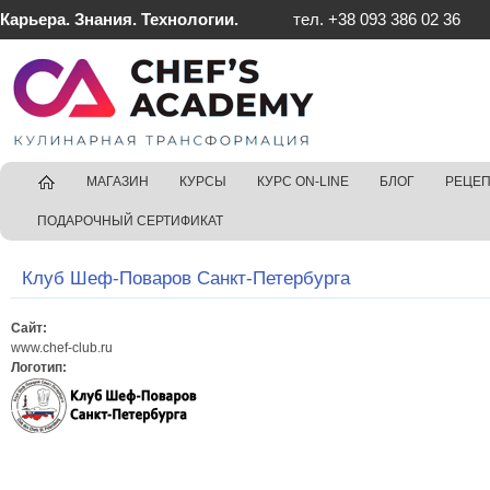
Карьера. Знания. Технологии.
тел. +38 093 386 02 36
ГЛАВНАЯ
МАГАЗИН
КУРСЫ
КУРС ON-LINE
БЛОГ
РЕЦЕ
ПОДАРОЧНЫЙ СЕРТИФИКАТ
Клуб Шеф-Поваров Санкт-Петербурга
Сайт:
www.chef-club.ru
Логотип: